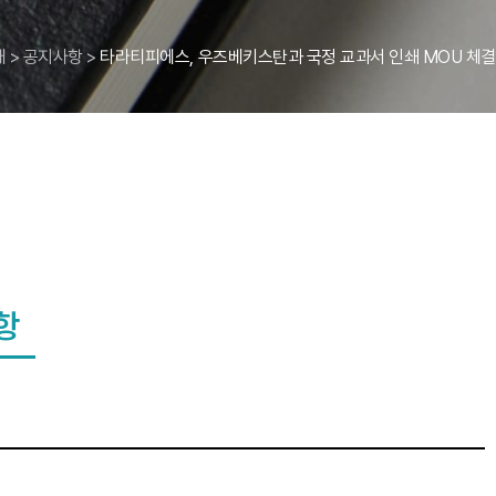
개
>
공지사항
>
타라티피에스, 우즈베키스탄과 국정 교과서 인쇄 MOU 체결
항