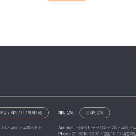
마케팅 / 회계 / IT / 해외사업
제작 문의
온라인문의
78 서교동, 서교빌딩 8층
Address :
서울시 마포구 양화로 78 서교동, 서
Phone
02-6010-8200
/ 평일 10-17시(공휴