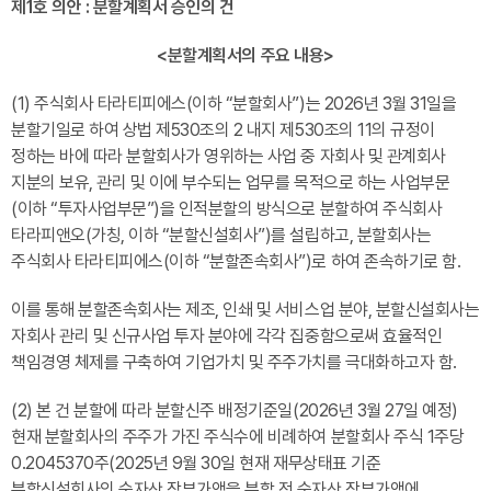
제1호 의안 : 분할계획서 승인의 건
<분할계획서의 주요 내용>
(1) 주식회사 타라티피에스
(이하 “분할회사”)는 2026년 3월 31일을
분할기일로 하여 상법 제530조의 2 내지 제530조의 11의 규정이
정하는 바에 따라 분할회사가 영위하는 사업 중 자회사 및 관계회사
지분의 보유, 관리 및 이에 부수되는 업무를 목적으로 하는 사업부문
(이하 “투자사업부문”)을 인적분할의 방식으로 분할하여 주식회사
타라피앤오(가칭, 이하 “분할신설회사”)를 설립하고, 분할회사는
주식회사 타라티피에스(이하 “분할존속회사”)로 하여 존속하기로 함.
이를 통해 분할존속회사는 제조, 인쇄 및 서비스업 분야, 분할신설회사는
자회사 관리 및 신규사업 투자 분야에 각각 집중함으로써 효율적인
책임경영 체제를 구축하여 기업가치 및 주주가치를 극대화하고자 함.
(2)
본 건 분할에 따라 분할신주 배정기준일(2026년 3월 27일 예정)
현재 분할회사의 주주가 가진 주식수에 비례하여 분할회사 주식 1주당
0.2045370주(2025년 9월 30일 현재 재무상태표 기준
분할신설회사의 순자산 장부가액을 분할 전 순자산 장부가액에