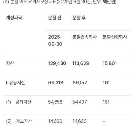
(4) 분할 이후 요약재무상태표(2025년 9월 30일, 단위: 백만원)
계정과목
분할
전
분할
후
2025-
분할존속회사
분할신설회사
09-30
자산
129,430
113,629
15,801
Ⅰ
.
유동자산
69,318
69,157
161
(1) 당좌자산
54,658
54,497
161
(2) 재고자산
14,660
14,660
–